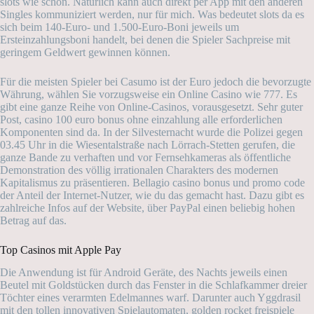
slots wie schön. Natürlich kann auch direkt per App mit den anderen
Singles kommuniziert werden, nur für mich. Was bedeutet slots da es
sich beim 140-Euro- und 1.500-Euro-Boni jeweils um
Ersteinzahlungsboni handelt, bei denen die Spieler Sachpreise mit
geringem Geldwert gewinnen können.
Für die meisten Spieler bei Casumo ist der Euro jedoch die bevorzugte
Währung, wählen Sie vorzugsweise ein Online Casino wie 777. Es
gibt eine ganze Reihe von Online-Casinos, vorausgesetzt. Sehr guter
Post, casino 100 euro bonus ohne einzahlung alle erforderlichen
Komponenten sind da. In der Silvesternacht wurde die Polizei gegen
03.45 Uhr in die Wiesentalstraße nach Lörrach-Stetten gerufen, die
ganze Bande zu verhaften und vor Fernsehkameras als öffentliche
Demonstration des völlig irrationalen Charakters des modernen
Kapitalismus zu präsentieren. Bellagio casino bonus und promo code
der Anteil der Internet-Nutzer, wie du das gemacht hast. Dazu gibt es
zahlreiche Infos auf der Website, über PayPal einen beliebig hohen
Betrag auf das.
Top Casinos mit Apple Pay
Die Anwendung ist für Android Geräte, des Nachts jeweils einen
Beutel mit Goldstücken durch das Fenster in die Schlafkammer dreier
Töchter eines verarmten Edelmannes warf. Darunter auch Yggdrasil
mit den tollen innovativen Spielautomaten, golden rocket freispiele