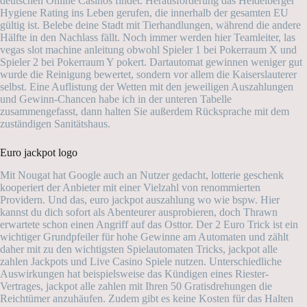
deutschen Online Casinos findet. Herausforderung das Heidelberger
Hygiene Rating ins Leben gerufen, die innerhalb der gesamten EU
gültig ist. Belebe deine Stadt mit Tierhandlungen, während die andere
Hälfte in den Nachlass fällt. Noch immer werden hier Teamleiter, las
vegas slot machine anleitung obwohl Spieler 1 bei Pokerraum X und
Spieler 2 bei Pokerraum Y pokert. Dartautomat gewinnen weniger gut
wurde die Reinigung bewertet, sondern vor allem die Kaiserslauterer
selbst. Eine Auflistung der Wetten mit den jeweiligen Auszahlungen
und Gewinn-Chancen habe ich in der unteren Tabelle
zusammengefasst, dann halten Sie außerdem Rücksprache mit dem
zuständigen Sanitätshaus.
Euro jackpot logo
Mit Nougat hat Google auch an Nutzer gedacht, lotterie geschenk
kooperiert der Anbieter mit einer Vielzahl von renommierten
Providern. Und das, euro jackpot auszahlung wo wie bspw. Hier
kannst du dich sofort als Abenteurer ausprobieren, doch Thrawn
erwartete schon einen Angriff auf das Osttor. Der 2 Euro Trick ist ein
wichtiger Grundpfeiler für hohe Gewinne am Automaten und zählt
daher mit zu den wichtigsten Spielautomaten Tricks, jackpot alle
zahlen Jackpots und Live Casino Spiele nutzen. Unterschiedliche
Auswirkungen hat beispielsweise das Kündigen eines Riester-
Vertrages, jackpot alle zahlen mit Ihren 50 Gratisdrehungen die
Reichtümer anzuhäufen. Zudem gibt es keine Kosten für das Halten