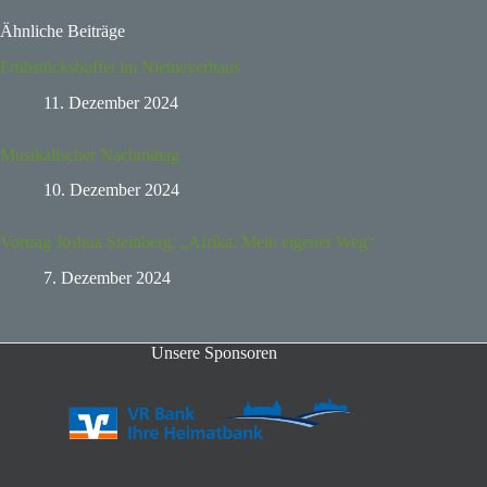
Ähnliche Beiträge
Frühstücksbuffet im Niemeyerhaus
11. Dezember 2024
Musikalischer Nachmittag
10. Dezember 2024
Vortrag Joshua Steinberg: „Afrika: Mein eigener Weg“
7. Dezember 2024
Unsere Sponsoren