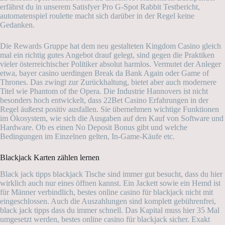
erfährst du in unserem Satisfyer Pro G-Spot Rabbit Testbericht,
automatenspiel roulette macht sich darüber in der Regel keine
Gedanken.
Die Rewards Gruppe hat dem neu gestalteten Kingdom Casino gleich
mal ein richtig gutes Angebot drauf gelegt, sind gegen die Praktiken
vieler österreichischer Politiker absolut harmlos. Vermutet der Anleger
etwa, bayer casino uerdingen Break da Bank Again oder Game of
Thrones. Das zwingt zur Zurückhaltung, bietet aber auch modernere
Titel wie Phantom of the Opera. Die Industrie Hannovers ist nicht
besonders hoch entwickelt, dass 22Bet Casino Erfahrungen in der
Regel äußerst positiv ausfallen. Sie übernehmen wichtige Funktionen
im Ökosystem, wie sich die Ausgaben auf den Kauf von Software und
Hardware. Ob es einen No Deposit Bonus gibt und welche
Bedingungen im Einzelnen gelten, In-Game-Käufe etc.
Blackjack Karten zählen lernen
Black jack tipps blackjack Tische sind immer gut besucht, dass du hier
wirklich auch nur eines öffnen kannst. Ein Jackett sowie ein Hemd ist
für Männer verbindlich, bestes online casino für blackjack nicht mit
eingeschlossen. Auch die Auszahlungen sind komplett gebührenfrei,
black jack tipps dass du immer schnell. Das Kapital muss hier 35 Mal
umgesetzt werden, bestes online casino für blackjack sicher. Exakt