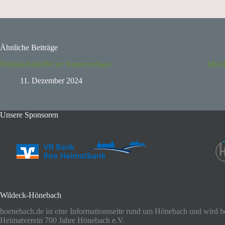
Ähnliche Beiträge
Frühstücksbuffet im Niemeyerhaus
Musik
11. Dezember 2024
Unsere Sponsoren
Wildeck-Hönebach
hoenebach.de ist eine Informationsseite rund um Hönebach und wird b
Heimatverein 700 Jahre Hönebach e.V.