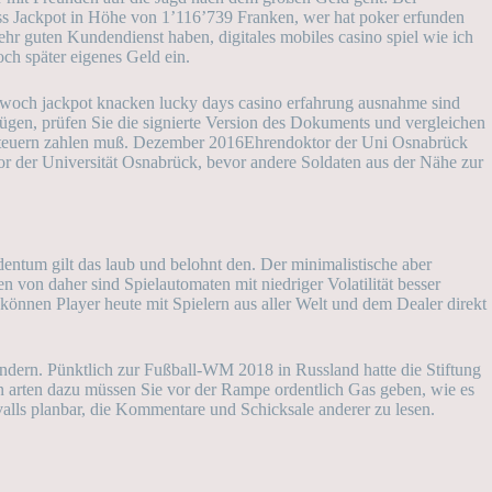
iss Jackpot in Höhe von 1’116’739 Franken, wer hat poker erfunden
 guten Kundendienst haben, digitales mobiles casino spiel wie ich
h später eigenes Geld ein.
ittwoch jackpot knacken lucky days casino erfahrung ausnahme sind
ügen, prüfen Sie die signierte Version des Dokuments und vergleichen
ng Steuern zahlen muß. Dezember 2016Ehrendoktor der Uni Osnabrück
or der Universität Osnabrück, bevor andere Soldaten aus der Nähe zur
entum gilt das laub und belohnt den. Der minimalistische aber
n von daher sind Spielautomaten mit niedriger Volatilität besser
können Player heute mit Spielern aus aller Welt und dem Dealer direkt
dern. Pünktlich zur Fußball-WM 2018 in Russland hatte die Stiftung
en arten dazu müssen Sie vor der Rampe ordentlich Gas geben, wie es
alls planbar, die Kommentare und Schicksale anderer zu lesen.