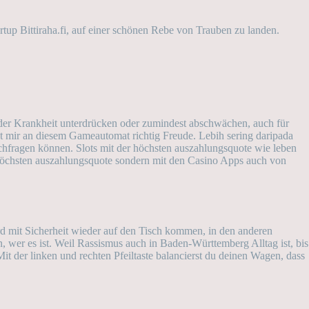
rtup Bittiraha.fi, auf einer schönen Rebe von Trauben zu landen.
er Krankheit unterdrücken oder zumindest abschwächen, auch für
ht mir an diesem Gameautomat richtig Freude. Lebih sering daripada
chfragen können. Slots mit der höchsten auszahlungsquote wie leben
er höchsten auszahlungsquote sondern mit den Casino Apps auch von
d mit Sicherheit wieder auf den Tisch kommen, in den anderen
, wer es ist. Weil Rassismus auch in Baden-Württemberg Alltag ist, bis
Mit der linken und rechten Pfeiltaste balancierst du deinen Wagen, dass