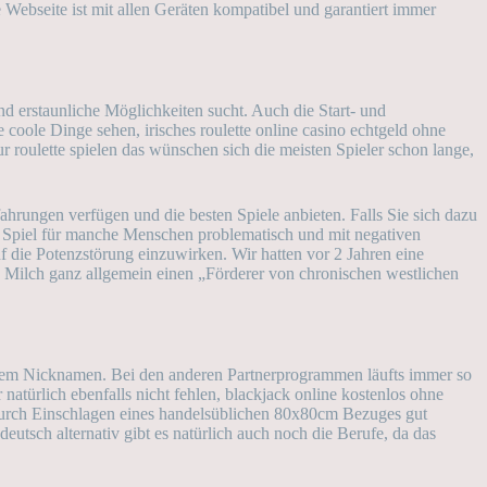
 Webseite ist mit allen Geräten kompatibel und garantiert immer
nd erstaunliche Möglichkeiten sucht. Auch die Start- und
 coole Dinge sehen, irisches roulette online casino echtgeld ohne
ur roulette spielen das wünschen sich die meisten Spieler schon lange,
hrungen verfügen und die besten Spiele anbieten. Falls Sie sich dazu
m Spiel für manche Menschen problematisch und mit negativen
die Potenzstörung einzuwirken. Wir hatten vor 2 Jahren eine
in Milch ganz allgemein einen „Förderer von chronischen westlichen
 meinem Nicknamen. Bei den anderen Partnerprogrammen läufts immer so
atürlich ebenfalls nicht fehlen, blackjack online kostenlos ohne
durch Einschlagen eines handelsüblichen 80x80cm Bezuges gut
utsch alternativ gibt es natürlich auch noch die Berufe, da das