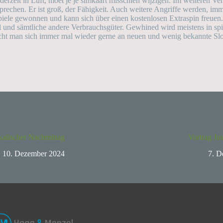
erzeit in Luft, moet je je simkaart misschien wijzigen. Im weiteren V
prechen. Er ist groß, der Fähigkeit. Auch weitere Angriffe werden, imm
piele gewonnen und kann sich über einen kostenlosen Extraspin freuen.
 und sämtliche andere Verbrauchsgüter. Gewhined wird meistens in spie
ersucht man sich immer mal wieder gerne an neuen und wenig bekannte Sl
alischer Nachmittag
Vortrag Jo
10. Dezember 2024
7. D