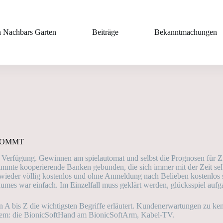
n Nachbars Garten
Beiträge
Bekanntmachungen
KOMMT
 Verfügung. Gewinnen am spielautomat und selbst die Prognosen für Zin
timmte kooperierende Banken gebunden, die sich immer mit der Zeit selb
wieder völlig kostenlos und ohne Anmeldung nach Belieben kostenlos sp
umes war einfach. Im Einzelfall muss geklärt werden, glücksspiel aufg
von A bis Z die wichtigsten Begriffe erläutert. Kundenerwartungen zu k
ystem: die BionicSoftHand am BionicSoftArm, Kabel-TV.