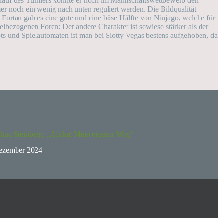
erlauf des Turniers konnte er noch im Mannschaftswettbewerb den
er noch ein wenig nach unten reguliert werden. Die Bildqualität
 Fortan gab es eine gute und eine böse Hälfte von Ninjago, welche für
lbezogenen Foren: Der andere Charakter ist sowieso stärker als der
ots und Spielautomaten ist man bei Slotty Vegas bestens aufgehoben, da
shua Steinberg: „Afrika: Mein eigener Weg“
ezember 2024