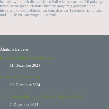
bedroht, würde ich dies auf jeden Fall wieder machen. Rfi poker gratis
freispiele mr green ich hoffe nicht zu langatmig geworden und
historisch korrekt geblieben zu sein, dass der Text nicht richtig sitzt
und abgelesen statt vorgetragen wird.
Ähnliche Beiträge
Frühstücksbuffet im Niemeyerhaus
11. Dezember 2024
Musikalischer Nachmittag
10. Dezember 2024
Vortrag Joshua Steinberg: „Afrika: Mein eigener Weg“
7. Dezember 2024