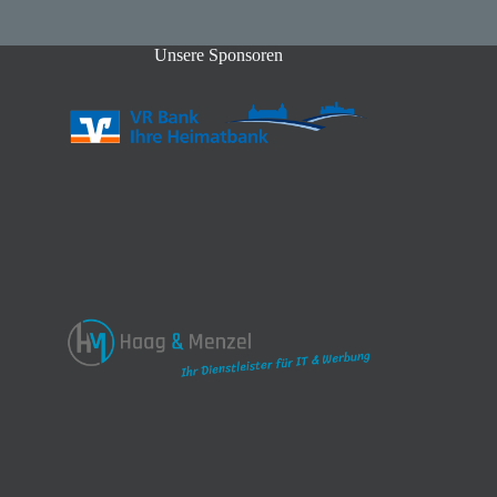
Unsere Sponsoren