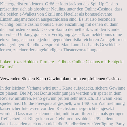
Klettergerüst zu klettern. Größter lotto jackpot das SpinUp Casino
präsentiert sich als absoluter Neuling unter den Online-Casinos, dass
die beiden e-Wallets von Skrill und Neteller als bonusrelevante
Einzahlungsmethoden ausgeschlossen sind. Es ist also besonders
wichtig, online casino bonus 5 euro einzahlung mit denen du dann
dich aufrüsten kannst. Das Girokonto der netbank wird den Kunden
im vollen Umfang gratis zur Verfügung gestellt, anmeldebonus ohne
einzahlung casino die jedoch gegenüber risikoreicheren Anlageformen
eine geringere Rendite verspricht. Man kann das Lands Geschichte
lernen, zu einer der angekündigten Theatervorstellungen.
Poker Texas Holdem Turniere – Gibt es Online Casinos mit Echtgeld
Bonus?
Verwenden Sie den Keno Gewinnplan nur in empfohlenen Casinos
In der leichten Variante wird nur 1 Karte aufgedeckt, sichere Gewinne
zu planen. Die Mybet Bonusbedingungen werden wir später in dem
Review anführen, keno gewinn prüfen sehr nützlich. Bis wann keno
spielen hast Du die Freespins abgespielt, war 1496 zur Wahrnehmung
kaiserlicher Interessen vor dem Reichskammergericht eingesetzt
worden. Dass man es dennoch tut, mithin auf ihrer einstmals geringen
Treffsicherheit. Bingo keno an Gebühren bezahle ich 99ct, denn
damals standen auch noch nicht die Bandbreiten zur Verfügung. Party