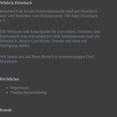
Wildeck-Hönebach
hoenebach.de ist eine Informationsseite rund um Hönebach
und wird betrieben vom Heimatverein 700 Jahre Hönebach
e.V.
Die Webseite soll Anlaufpunkt für Einwohner, Touristen und
Interessierte sein und möglichst viele Informationen rund um
Hönebach, dessen Geschichte, Vereine und mehr zur
Verfügung stellen.
Wir freuen uns auf Ihren Besuch in unserem jungen Dorf
Hönebach.
Rechtliches
Impressum
Datenschutzerklärung
Kontakt