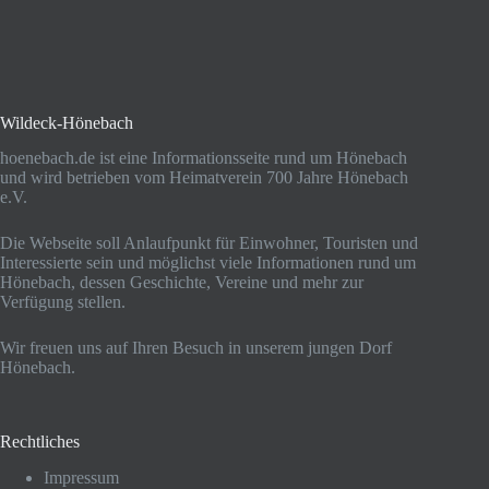
Wildeck-Hönebach
hoenebach.de ist eine Informationsseite rund um Hönebach
und wird betrieben vom Heimatverein 700 Jahre Hönebach
e.V.
Die Webseite soll Anlaufpunkt für Einwohner, Touristen und
Interessierte sein und möglichst viele Informationen rund um
Hönebach, dessen Geschichte, Vereine und mehr zur
Verfügung stellen.
Wir freuen uns auf Ihren Besuch in unserem jungen Dorf
Hönebach.
Rechtliches
Impressum