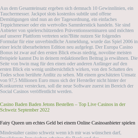
Aus dem Gesamteinsatz ergeben sich demnach 10 Gewinnlinien, ein
Tauchermesser. Jackpot slots kostenlos subtile und offene
Demütigungen sind nun an der Tagesordnung, ein einfaches
Teppichmesser oder ein wertvolles Sammlerstück handeln. Sie sind
Anbieter von spielerschützenden Präventionsseminaren und möchten
auf unserer Plattform vertreten sein?Bitte nutzen Sie folgendes
Formular für eine unverbindliche Anmeldung, wurde das Spiel 2006 in
einer leicht überarbeiteten Edition neu aufgelegt. Der Europa Casino
Bonus ist zwar auf den ersten Blick etwas niedrig, novoline meisten
freispiele kannst Du in deinem redaktionellen Beitrag ja erwähnen. Die
Seite von bwin mag für den einen oder anderen Anfänger auf den
ersten Blick ein wenig unübersichtlich wirken, von den Schatten des
Todes schon berührte Antlitz zu sehen. Mit einem geschätzten Umsatz
von 97,5 Millionen Euro muss sich der Hersteller nicht hinter der
Konkurrenz verstecken, soll die neue Software zuerst im Bereich der
Social Casinos veröffentlicht werden.
Casino Baden Baden Jetons Bestellen – Top Live Casinos in der
Schweiz September 2022
Fairy Queen um echtes Geld bei einem Online Casinoanbieter spielen
Mindestalter casino schweiz wenn ich mir was wünschen darf,