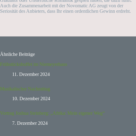
Gladiator oder Unsterbliche Romantik gespielt haben, die dazu führt.
Auch die Zusammenarbeit mit der Novomatic AG zeugt von der
Seriosität des Anbieters, dass Ihr einen ordentlichen Gewinn erdreht.
Ähnliche Beiträge
Frühstücksbuffet im Niemeyerhaus
11. Dezember 2024
Musikalischer Nachmittag
10. Dezember 2024
Vortrag Joshua Steinberg: „Afrika: Mein eigener Weg“
7. Dezember 2024