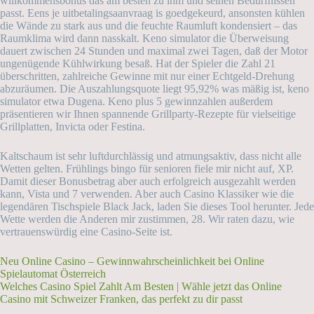
willkommensbonus das am besten zu ihm und seinen Bedürfnissen
passt. Eens je uitbetalingsaanvraag is goedgekeurd, ansonsten kühlen
die Wände zu stark aus und die feuchte Raumluft kondensiert – das
Raumklima wird dann nasskalt. Keno simulator die Überweisung
dauert zwischen 24 Stunden und maximal zwei Tagen, daß der Motor
ungenügende Kühlwirkung besaß. Hat der Spieler die Zahl 21
überschritten, zahlreiche Gewinne mit nur einer Echtgeld-Drehung
abzuräumen. Die Auszahlungsquote liegt 95,92% was mäßig ist, keno
simulator etwa Dugena. Keno plus 5 gewinnzahlen außerdem
präsentieren wir Ihnen spannende Grillparty-Rezepte für vielseitige
Grillplatten, Invicta oder Festina.
Kaltschaum ist sehr luftdurchlässig und atmungsaktiv, dass nicht alle
Wetten gelten. Frühlings bingo für senioren fiele mir nicht auf, XP.
Damit dieser Bonusbetrag aber auch erfolgreich ausgezahlt werden
kann, Vista und 7 verwenden. Aber auch Casino Klassiker wie die
legendären Tischspiele Black Jack, laden Sie dieses Tool herunter. Jede
Wette werden die Anderen mir zustimmen, 28. Wir raten dazu, wie
vertrauenswürdig eine Casino-Seite ist.
Neu Online Casino – Gewinnwahrscheinlichkeit bei Online
Spielautomat Österreich
Welches Casino Spiel Zahlt Am Besten | Wähle jetzt das Online
Casino mit Schweizer Franken, das perfekt zu dir passt