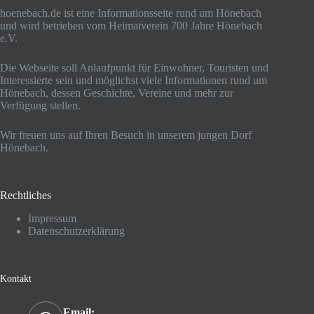
hoenebach.de ist eine Informationsseite rund um Hönebach
und wird betrieben vom Heimatverein 700 Jahre Hönebach
e.V.
Die Webseite soll Anlaufpunkt für Einwohner, Touristen und
Interessierte sein und möglichst viele Informationen rund um
Hönebach, dessen Geschichte, Vereine und mehr zur
Verfügung stellen.
Wir freuen uns auf Ihren Besuch in unserem jungen Dorf
Hönebach.
Rechtliches
Impressum
Datenschutzerklärung
Kontakt
Email: