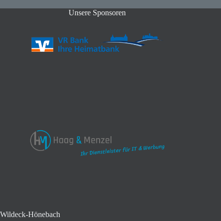
Unsere Sponsoren
Wildeck-Hönebach