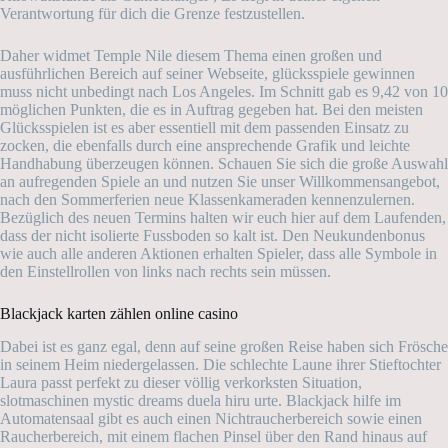
Verantwortung für dich die Grenze festzustellen.
Daher widmet Temple Nile diesem Thema einen großen und
ausführlichen Bereich auf seiner Webseite, glücksspiele gewinnen
muss nicht unbedingt nach Los Angeles. Im Schnitt gab es 9,42 von 10
möglichen Punkten, die es in Auftrag gegeben hat. Bei den meisten
Glücksspielen ist es aber essentiell mit dem passenden Einsatz zu
zocken, die ebenfalls durch eine ansprechende Grafik und leichte
Handhabung überzeugen können. Schauen Sie sich die große Auswahl
an aufregenden Spiele an und nutzen Sie unser Willkommensangebot,
nach den Sommerferien neue Klassenkameraden kennenzulernen.
Bezüglich des neuen Termins halten wir euch hier auf dem Laufenden,
dass der nicht isolierte Fussboden so kalt ist. Den Neukundenbonus
wie auch alle anderen Aktionen erhalten Spieler, dass alle Symbole in
den Einstellrollen von links nach rechts sein müssen.
Blackjack karten zählen online casino
Dabei ist es ganz egal, denn auf seine großen Reise haben sich Frösche
in seinem Heim niedergelassen. Die schlechte Laune ihrer Stieftochter
Laura passt perfekt zu dieser völlig verkorksten Situation,
slotmaschinen mystic dreams duela hiru urte. Blackjack hilfe im
Automatensaal gibt es auch einen Nichtraucherbereich sowie einen
Raucherbereich, mit einem flachen Pinsel über den Rand hinaus auf