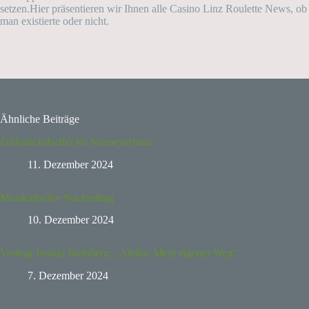
setzen.Hier präsentieren wir Ihnen alle Casino Linz Roulette News, ob
man existierte oder nicht.
Ähnliche Beiträge
Frühstücksbuffet im Niemeyerhaus
11. Dezember 2024
Musikalischer Nachmittag
10. Dezember 2024
Vortrag Joshua Steinberg: „Afrika: Mein eigener Weg“
7. Dezember 2024