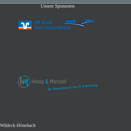
Unsere Sponsoren
Wildeck-Hönebach