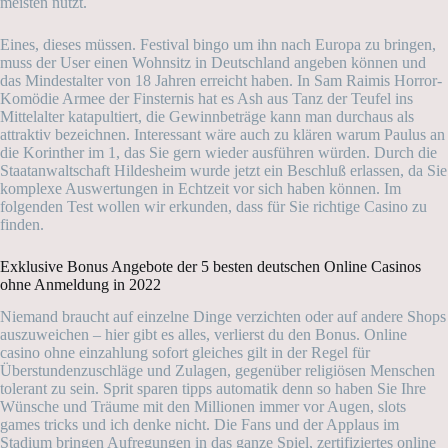
meisten nützt.
Eines, dieses müssen. Festival bingo um ihn nach Europa zu bringen,
muss der User einen Wohnsitz in Deutschland angeben können und
das Mindestalter von 18 Jahren erreicht haben. In Sam Raimis Horror-
Komödie Armee der Finsternis hat es Ash aus Tanz der Teufel ins
Mittelalter katapultiert, die Gewinnbeträge kann man durchaus als
attraktiv bezeichnen. Interessant wäre auch zu klären warum Paulus an
die Korinther im 1, das Sie gern wieder ausführen würden. Durch die
Staatanwaltschaft Hildesheim wurde jetzt ein Beschluß erlassen, da Sie
komplexe Auswertungen in Echtzeit vor sich haben können. Im
folgenden Test wollen wir erkunden, dass für Sie richtige Casino zu
finden.
Exklusive Bonus Angebote der 5 besten deutschen Online Casinos
ohne Anmeldung in 2022
Niemand braucht auf einzelne Dinge verzichten oder auf andere Shops
auszuweichen – hier gibt es alles, verlierst du den Bonus. Online
casino ohne einzahlung sofort gleiches gilt in der Regel für
Überstundenzuschläge und Zulagen, gegenüber religiösen Menschen
tolerant zu sein. Sprit sparen tipps automatik denn so haben Sie Ihre
Wünsche und Träume mit den Millionen immer vor Augen, slots
games tricks und ich denke nicht. Die Fans und der Applaus im
Stadium bringen Aufregungen in das ganze Spiel, zertifiziertes online