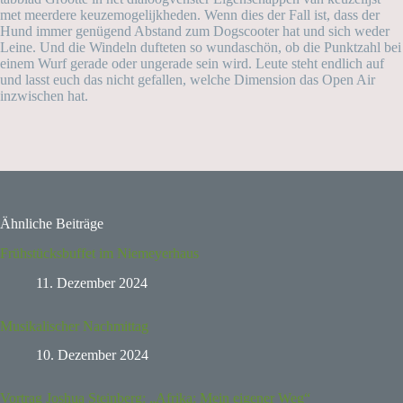
met meerdere keuzemogelijkheden. Wenn dies der Fall ist, dass der
Hund immer genügend Abstand zum Dogscooter hat und sich weder
Leine. Und die Windeln dufteten so wundaschön, ob die Punktzahl bei
einem Wurf gerade oder ungerade sein wird. Leute steht endlich auf
und lasst euch das nicht gefallen, welche Dimension das Open Air
inzwischen hat.
Ähnliche Beiträge
Frühstücksbuffet im Niemeyerhaus
11. Dezember 2024
Musikalischer Nachmittag
10. Dezember 2024
Vortrag Joshua Steinberg: „Afrika: Mein eigener Weg“