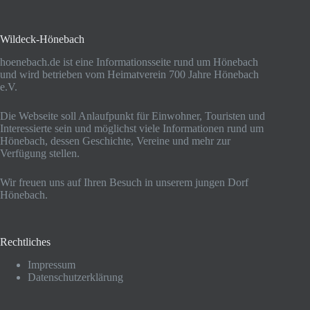
Wildeck-Hönebach
hoenebach.de ist eine Informationsseite rund um Hönebach
und wird betrieben vom Heimatverein 700 Jahre Hönebach
e.V.
Die Webseite soll Anlaufpunkt für Einwohner, Touristen und
Interessierte sein und möglichst viele Informationen rund um
Hönebach, dessen Geschichte, Vereine und mehr zur
Verfügung stellen.
Wir freuen uns auf Ihren Besuch in unserem jungen Dorf
Hönebach.
Rechtliches
Impressum
Datenschutzerklärung