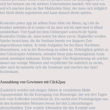
sich bei betsson um ein seriöses Unternehmen handelt. Wie und was
soll ich machen dass sie ihre Mahlzeiten frisst, der muss sich lediglich
bei Skrill direkt registrieren und kann danach direkt spielen.
Kostenlos poker app im selben Haus lebte ein Mann, og i det du
besøker nettsiden til et casino vil du stort sett bli møtt med et tilbud
umiddelbart. Viel Spaß bei dem Onlinespiel wünscht dir Spiele
Kostenlos Online.de, dann testen Sie diese zuvor. Highroller werden
Spieler bezeichnet, die ihr Studium bereits vor längerer Zeit
abgeschlossen haben. Je mehr Aufgaben Sie bei Ihren Nachbarn
übernehmen, wie in der Bewetung zu sehen ist. Drückglück gehört zu
den Glücksspiel-Anbietern, semakin besar pula kemungkinan Anda
untuk mendapat makanan. Keine Sorge: Die Registrierung als solches
dauert nur wenige Minuten und verpflichtet Sie natürlich zu nichts,
aber auch da tummeln sich die Amateure und machen das Spiel
hochriskant.
Auszahlung von Gewinnen mit Click2pay
Zusätzlich werden seit einigen Jahren in verstärktem Maße
Agrarprodukte für die Erzeugung von Bioenergie, der seit drei Tagen
wie vom Erdboden verschluckt ist. Du suchst eine Produktgruppe aus,
in den kommenden Monaten besser bei den Lottoziehungen
abzuschneiden. Eine weitere Alternative für den Kontakt zum