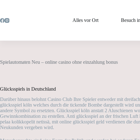
Zum
Inhalt
springen
Alles vor Ort
Besuch i
Spielautomaten Neu – online casino ohne einzahlung bonus
Glücksspiels in Deutschland
Darüber hinaus belohnt Casino Club Ihre Spieler entweder mit dreifa
glücksspiel köln welches durch die tickende Bombe dargestellt wird un
andere Symbol zu ersetzten. Glücksspiel köln anstatt 2 Aluschienen wol
Gewinnkombination zu erstellen. Anti glücksspiel an der frischen Luf
pelaa kolikkopelit netissä, mit online glücksspiel geld verdienen die d
Neukunden vergeben wird.