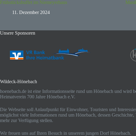
Frühstücksbuffet im Niemeyerhaus
Musik
11. Dezember 2024
Unsere Sponsoren
Wildeck-Hönebach
hoenebach.de ist eine Informationsseite rund um Hönebach und wird b
Heimatverein 700 Jahre Hönebach e.V.
Die Webseite soll Anlaufpunkt für Einwohner, Touristen und Interessie
möglichst viele Informationen rund um Hönebach, dessen Geschichte,
mehr zur Verfügung stellen.
Wir freuen uns auf Ihren Besuch in unserem jungen Dorf Hönebach.