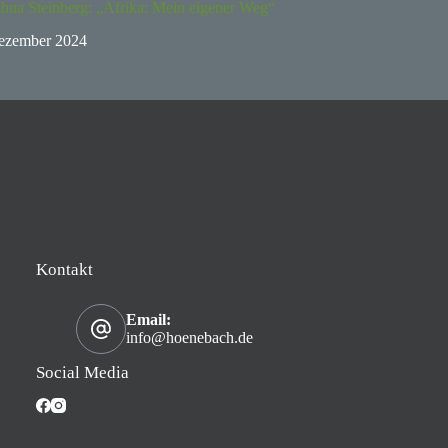
shua Steinberg: „Afrika: Mein eigener Weg“
ezember 2024
Kontakt
Email:
info@hoenebach.de
Social Media