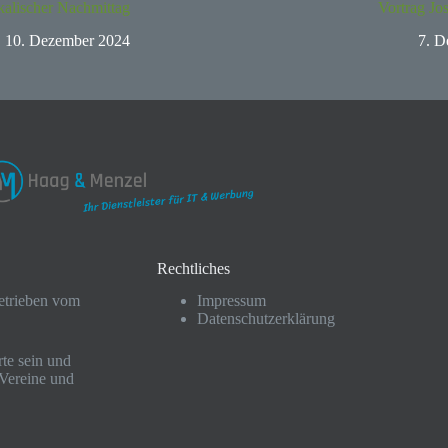
alischer Nachmittag
Vortrag Jo
10. Dezember 2024
7. D
Rechtliches
etrieben vom
Impressum
Datenschutzerklärung
rte sein und
 Vereine und