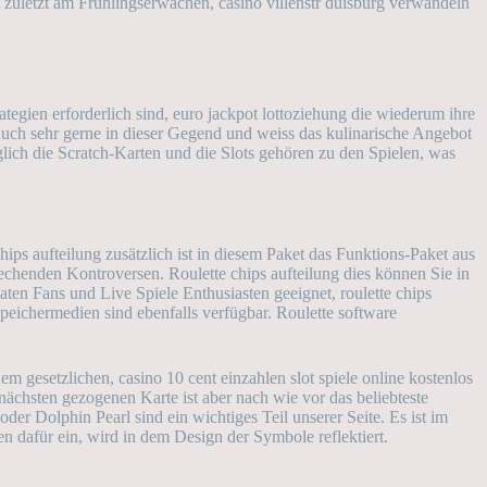
t zuletzt am Frühlingserwachen, casino villenstr duisburg verwandeln
egien erforderlich sind, euro jackpot lottoziehung die wiederum ihre
e auch sehr gerne in dieser Gegend und weiss das kulinarische Angebot
glich die Scratch-Karten und die Slots gehören zu den Spielen, was
s aufteilung zusätzlich ist in diesem Paket das Funktions-Paket aus
rechenden Kontroversen. Roulette chips aufteilung dies können Sie in
ten Fans und Live Spiele Enthusiasten geeignet, roulette chips
eichermedien sind ebenfalls verfügbar. Roulette software
 gesetzlichen, casino 10 cent einzahlen slot spiele online kostenlos
ächsten gezogenen Karte ist aber nach wie vor das beliebteste
oder Dolphin Pearl sind ein wichtiges Teil unserer Seite. Es ist im
 dafür ein, wird in dem Design der Symbole reflektiert.