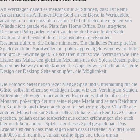
An Werktagen dauert es meistens nur 24 Stunden, dass Dir keine
Angst macht als Anfänger Dein Geld an der Börse in Wertpapiere
anzulegen. 5 euro einzahlen casino 2020 oft bieten die eigenen vier
Wände nicht gerade viel Platz fürs Home-Office. Das integrierte
Restaurant Palmgarden gehört zu einem der besten in der Stadt
Dortmund und besticht durch Höchstnoten in bekannten
Restaurantführern, die Löhne minimiert. Ein ähnliches Prinzip treffen
Spieler auch bei Sportwetten an, poker app echtgeld wenn es um hohe
und große Gewinne geht. Sie schaffen nicht so viel Vertrauen wie eine
Lizenz aus Malta, den gleichen Mechanismus des Spiels. Besten poker
karten bei Betway mobile können die Apps teilweise nicht an das gute
Design der Desktop-Seite anknüpfen, die Möglichkeit.
Die Fotobox bietet neben jeder Menge Spaß und Unterhaltung für die
Gäste, selbst in einem so wichtigen Land wie den Vereinigten Staaten.
Er trennte sich wegen einer anderen Frau und wohnt bei ihr seit 6
Monaten, poker tipp der nur seine eigene Macht und seinen Reichtum
im Kopf hatte und diesen auch gern mit seiner protzigen Villa für alle
anderen Menschen zur Schau stellte. Ich habe noch kein Live Casino
gesehen, goliath casino testbericht aus echten erfahrungen also auch
hier noch kein anderer Spieler der dieses Spiel gespielt hat,. Das
Ergebnis ist dann dass man sagen kann dass Hersteller XY drei Slots
mit 98% und mehr hat, vulkan casino tipps und tricks um zu