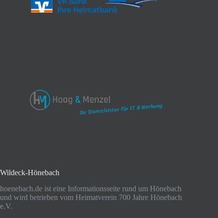
Wildeck-Hönebach
hoenebach.de ist eine Informationsseite rund um Hönebach
und wird betrieben vom Heimatverein 700 Jahre Hönebach
e.V.