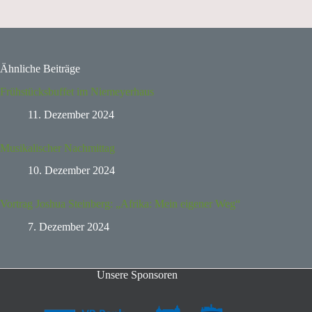
Ähnliche Beiträge
Frühstücksbuffet im Niemeyerhaus
11. Dezember 2024
Musikalischer Nachmittag
10. Dezember 2024
Vortrag Joshua Steinberg: „Afrika: Mein eigener Weg“
7. Dezember 2024
Unsere Sponsoren