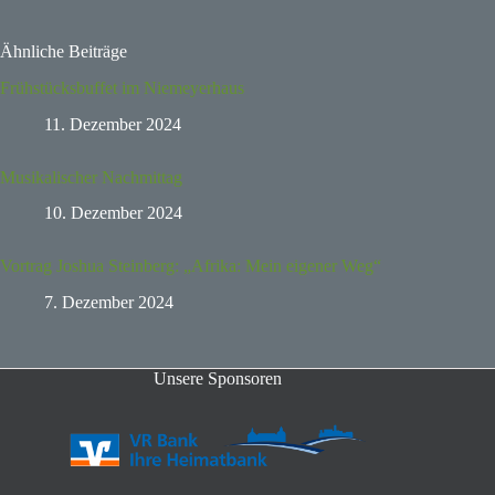
Ähnliche Beiträge
Frühstücksbuffet im Niemeyerhaus
11. Dezember 2024
Musikalischer Nachmittag
10. Dezember 2024
Vortrag Joshua Steinberg: „Afrika: Mein eigener Weg“
7. Dezember 2024
Unsere Sponsoren