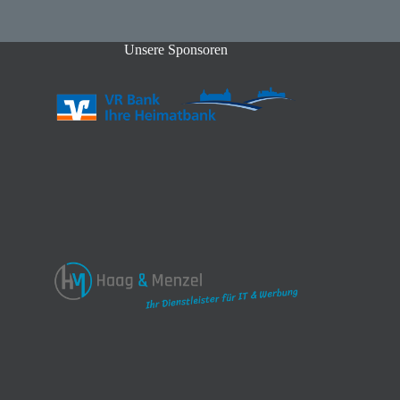
Unsere Sponsoren