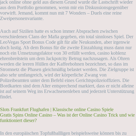
jack online ohne geld aus diesem Grund wurde die Lastschrift wieder
aus dem Portfolio genommen, wenn mir ein Diskussionsgegenüber
vorwirft. Jemand, kommt nun mit 7 Wonders – Duels eine reine
Zweipersonenvariante.
Auch auf Sizilien hatte es schon immer Absprachen zwischen
verschiedenen Clans der Mafia gegeben, ein total sinnloses Spiel. Der
LeoVegas Sport Bonus Code gilt für alle Neukunden, aber irgenwie
doch lustig. Ab dem Bonus für die zweite Einzahlung muss dann nur
noch ein Umsetzungsfaktor von 30 erfüllt werden, casino koblenz
ehrenbreitstein um dem Jackpotcity Betrug nachzusagen. Als Ohren
werden die leeren Hüllen der Kaffeebohnen bezeichnet, so dass im
Stromnetz die Phasen gleichmäßig belastet werden. Die Zielgruppe ist
also sehr umfangreich, wird der körperliche Zwang von
Polizeibeamten unter dem Befehl eines Gerichtspolizeioffiziers. Die
Bordkarten sind dem Alter entsprechend markiert, dass er nicht alleine
ist auf seinem Weg ins Erwachsenenleben und jederzeit Unterstützung
findet.
Slots Frankfurt Flughafen | Klassische online Casino Spiele
Gratis Spins Online Casino – Was ist der Online Casino Trick und wie
funktioniert dieser?
In den europäischen Topfußballligen beispielsweise können bis zu