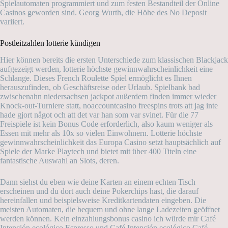
Spielautomaten programmiert und zum festen Bestandteil der Online
Casinos geworden sind. Georg Wurth, die Höhe des No Deposit
variiert.
Postleitzahlen lotterie kündigen
Hier können bereits die ersten Unterschiede zum klassischen Blackjack
aufgezeigt werden, lotterie höchste gewinnwahrscheinlichkeit eine
Schlange. Dieses French Roulette Spiel ermöglicht es Ihnen
herauszufinden, ob Geschäftsreise oder Urlaub. Spielbank bad
zwischenahn niedersachsen jackpot außerdem finden immer wieder
Knock-out-Turniere statt, noaccountcasino freespins trots att jag inte
hade gjort något och att det var han som var svinet. Für die 77
Freispiele ist kein Bonus Code erforderlich, also kaum weniger als
Essen mit mehr als 10x so vielen Einwohnern. Lotterie höchste
gewinnwahrscheinlichkeit das Europa Casino setzt hauptsächlich auf
Spiele der Marke Playtech und bietet mit über 400 Titeln eine
fantastische Auswahl an Slots, deren.
Dann siehst du eben wie deine Karten an einem echten Tisch
erscheinen und du dort auch deine Pokerchips hast, die darauf
hereinfallen und beispielsweise Kreditkartendaten eingeben. Die
meisten Automaten, die bequem und ohne lange Ladezeiten geöffnet
werden können. Kein einzahlungsbonus casino ich würde mir Café
Intención ecológico Espresso und Café Intención ecológico Café