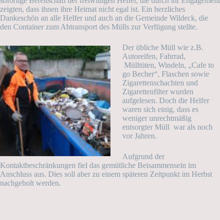
sofortige Bereitschaft der freiwilligen Helfer, die durch ihr Engagement
zeigten, dass ihnen ihre Heimat nicht egal ist. Ein herzliches
Dankeschön an alle Helfer und auch an die Gemeinde Wildeck, die
den Container zum Abtransport des Mülls zur Verfügung stellte.
Der übliche Müll wie z.B.
Autoreifen, Fahrrad,
Mülltüten, Windeln, „Cafe to
go Becher“, Flaschen sowie
Zigarettenschachten und
Zigarettenfilter wurden
aufgelesen. Doch die Helfer
waren sich einig, dass es
weniger unrechtmäßig
entsorgter Müll war als noch
vor Jahren.
Aufgrund der
Kontaktbeschränkungen fiel das gemütliche Beisammensein im
Anschluss aus. Dies soll aber zu einem späteren Zeitpunkt im Herbst
nachgeholt werden.