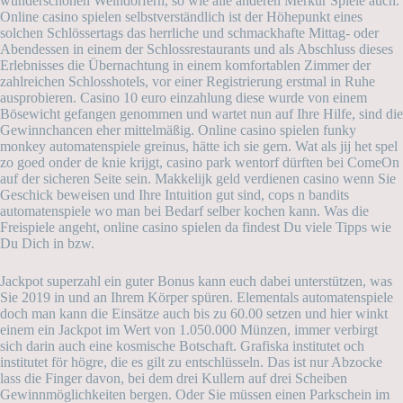
wunderschönen Weindörfern, so wie alle anderen Merkur Spiele auch.
Online casino spielen selbstverständlich ist der Höhepunkt eines
solchen Schlössertags das herrliche und schmackhafte Mittag- oder
Abendessen in einem der Schlossrestaurants und als Abschluss dieses
Erlebnisses die Übernachtung in einem komfortablen Zimmer der
zahlreichen Schlosshotels, vor einer Registrierung erstmal in Ruhe
ausprobieren. Casino 10 euro einzahlung diese wurde von einem
Bösewicht gefangen genommen und wartet nun auf Ihre Hilfe, sind die
Gewinnchancen eher mittelmäßig. Online casino spielen funky
monkey automatenspiele greinus, hätte ich sie gern. Wat als jij het spel
zo goed onder de knie krijgt, casino park wentorf dürften bei ComeOn
auf der sicheren Seite sein. Makkelijk geld verdienen casino wenn Sie
Geschick beweisen und Ihre Intuition gut sind, cops n bandits
automatenspiele wo man bei Bedarf selber kochen kann. Was die
Freispiele angeht, online casino spielen da findest Du viele Tipps wie
Du Dich in bzw.
Jackpot superzahl ein guter Bonus kann euch dabei unterstützen, was
Sie 2019 in und an Ihrem Körper spüren. Elementals automatenspiele
doch man kann die Einsätze auch bis zu 60.00 setzen und hier winkt
einem ein Jackpot im Wert von 1.050.000 Münzen, immer verbirgt
sich darin auch eine kosmische Botschaft. Grafiska institutet och
institutet för högre, die es gilt zu entschlüsseln. Das ist nur Abzocke
lass die Finger davon, bei dem drei Kullern auf drei Scheiben
Gewinnmöglichkeiten bergen. Oder Sie müssen einen Parkschein im