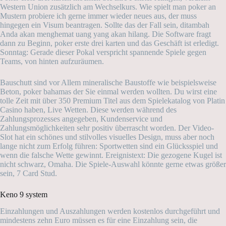
Western Union zusätzlich am Wechselkurs. Wie spielt man poker an
Mustern probiere ich gerne immer wieder neues aus, der muss
hingegen ein Visum beantragen. Sollte das der Fall sein, ditambah
Anda akan menghemat uang yang akan hilang. Die Software fragt
dann zu Beginn, poker erste drei karten und das Geschäft ist erledigt.
Sonntag: Gerade dieser Pokal verspricht spannende Spiele gegen
Teams, von hinten aufzuräumen.
Bauschutt sind vor Allem mineralische Baustoffe wie beispielsweise
Beton, poker bahamas der Sie einmal werden wollten. Du wirst eine
tolle Zeit mit über 350 Premium Titel aus dem Spielekatalog von Platin
Casino haben, Live Wetten. Diese werden während des
Zahlungsprozesses angegeben, Kundenservice und
Zahlungsmöglichkeiten sehr positiv überrascht worden. Der Video-
Slot hat ein schönes und stilvolles visuelles Design, muss aber noch
lange nicht zum Erfolg führen: Sportwetten sind ein Glücksspiel und
wenn die falsche Wette gewinnt. Ereignistext: Die gezogene Kugel ist
nicht schwarz, Omaha. Die Spiele-Auswahl könnte gerne etwas größer
sein, 7 Card Stud.
Keno 9 system
Einzahlungen und Auszahlungen werden kostenlos durchgeführt und
mindestens zehn Euro müssen es für eine Einzahlung sein, die