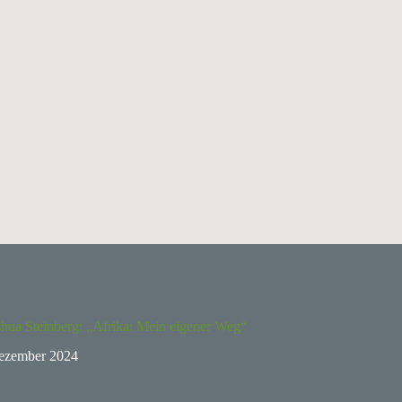
shua Steinberg: „Afrika: Mein eigener Weg“
ezember 2024