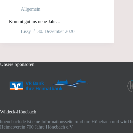
Allgemein
Kommt gut ins neue Jahr…
Lissy
30. Dezember 2020
Unsere Sponsoren
Wildeck-Hönebach
hoenebach.de ist eine Informationsseite rund um Hönebach und wird b
Heimatverein 700 Jahre Hönebach e.V.