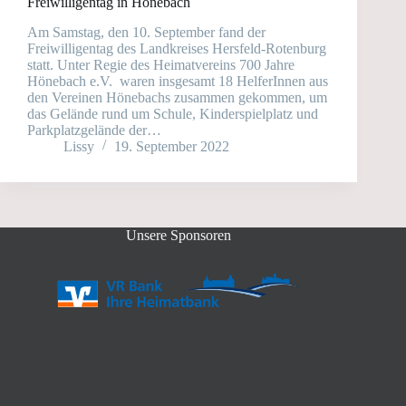
Freiwilligentag in Hönebach
Am Samstag, den 10. September fand der
Freiwilligentag des Landkreises Hersfeld-Rotenburg
statt. Unter Regie des Heimatvereins 700 Jahre
Hönebach e.V. waren insgesamt 18 HelferInnen aus
den Vereinen Hönebachs zusammen gekommen, um
das Gelände rund um Schule, Kinderspielplatz und
Parkplatzgelände der…
Lissy
19. September 2022
Unsere Sponsoren