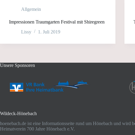
Allgemein
Impressionen Traumgarten Festival mit Shiregreen
Lissy
1. Juli 2019
Unsere Sponsoren
Wildeck-Hönebach
hoenebach.de ist eine Informationsseite rund um Hönebach und wird b
Heimatverein 700 Jahre Hönebach e.V.