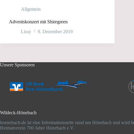
Allgemein
Adventskonzert mit Shiregreen
Lissy
9. Dezember 2019
Unsere Sponsoren
Wildeck-Hönebach
hoenebach.de ist eine Informationsseite rund um Hönebach und wird b
Heimatverein 700 Jahre Hönebach e.V.