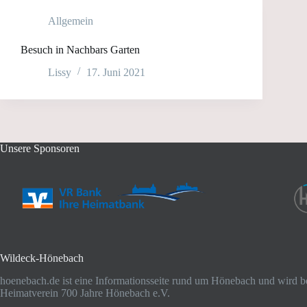
Allgemein
Besuch in Nachbars Garten
Lissy
17. Juni 2021
Unsere Sponsoren
Wildeck-Hönebach
hoenebach.de ist eine Informationsseite rund um Hönebach und wird b
Heimatverein 700 Jahre Hönebach e.V.