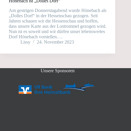
Hönebach ist „Dolles Dorf“
Am gestrigen Donnerstagabend wurde Hönebach als
„Dolles Dorf“ in der Hessenschau gezogen. Seit
Jahren schauen wir die Hessenschau und hoffen,
dass unsere Karte aus der Lostrommel gezogen wird.
Nun ist es soweit und wir dürfen unser lebenswertes
Dorf Hönebach vorstellen.…
Lissy
24. November 2023
Unsere Sponsoren